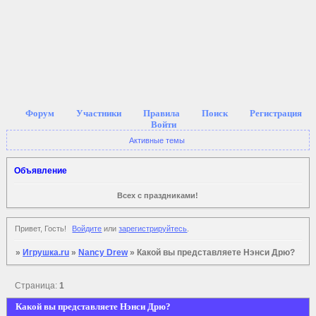
Форум
Участники
Правила
Поиск
Регистрация
Войти
Активные темы
Объявление
Всех с праздниками!
Привет, Гость!
Войдите
или
зарегистрируйтесь
.
»
Игрушка.ru
»
Nancy Drew
»
Какой вы представляете Нэнси Дрю?
Страница:
1
Какой вы представляете Нэнси Дрю?