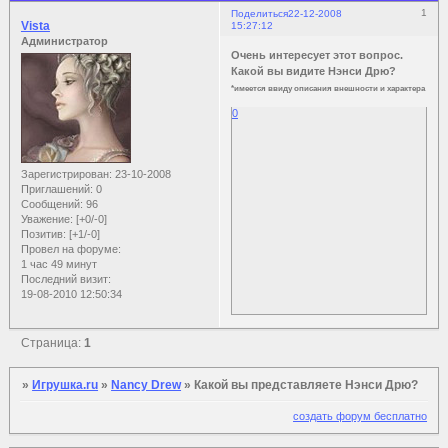
1
Поделиться
22-12-2008
Vista
15:27:12
Администратор
Очень интересует этот вопрос.
Какой вы видите Нэнси Дрю?
*имеется ввиду описания внешности и характера
0
Зарегистрирован
: 23-10-2008
Приглашений:
0
Сообщений:
96
Уважение:
[+0/-0]
Позитив:
[+1/-0]
Провел на форуме:
1 час 49 минут
Последний визит:
19-08-2010 12:50:34
Страница:
1
»
Игрушка.ru
»
Nancy Drew
»
Какой вы представляете Нэнси Дрю?
создать форум бесплатно