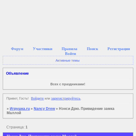
Форум
Участники
Правила
Поиск
Регистрация
Войти
Активные темы
Объявление
Всех с праздниками!
Привет, Гость!
Войдите
или
зарегистрируйтесь
.
»
Игрушка.ru
»
Nancy Drew
»
Нэнси Дрю. Привидение замка
Маллой
Страница:
1