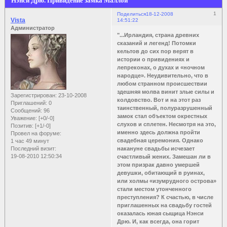
Нэнси Дрю. Привидение замка Маллой
1
Поделиться
18-12-2008
Vista
14:51:22
Администратор
"...Ирландия, страна древних
сказаний и легенд! Потомки
кельтов до сих пор верят в
истории о привидениях и
лепреконах, о духах и «ночном
народце». Неудивительно, что в
любом странном происшествии
здешняя молва винит злые силы и
Зарегистрирован
: 23-10-2008
колдовство. Вот и на этот раз
Приглашений:
0
таинственный, полуразрушенный
Сообщений:
96
замок стал объектом окрестных
Уважение:
[+0/-0]
слухов и сплетен. Несмотря на это,
Позитив:
[+1/-0]
именно здесь должна пройти
Провел на форуме:
свадебная церемония. Однако
1 час 49 минут
накануне свадьбы исчезает
Последний визит:
19-08-2010 12:50:34
счастливый жених. Замешан ли в
этом призрак давно умершей
девушки, обитающий в руинах,
или холмы «изумрудного острова»
стали местом утонченного
преступления? К счастью, в числе
приглашенных на свадьбу гостей
оказалась юная сыщица Нэнси
Дрю. И, как всегда, она горит