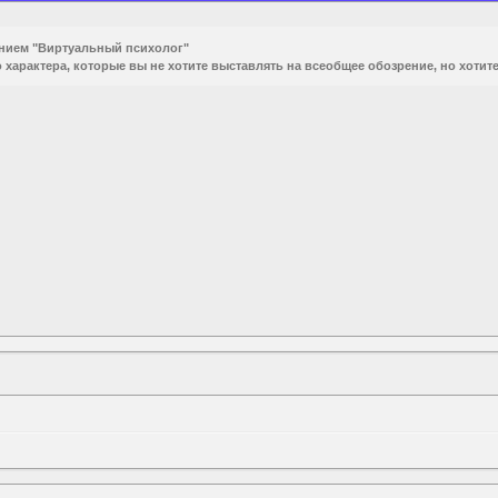
анием "Виртуальный психолог"
 характера, которые вы не хотите выставлять на всеобщее обозрение, но хотите 