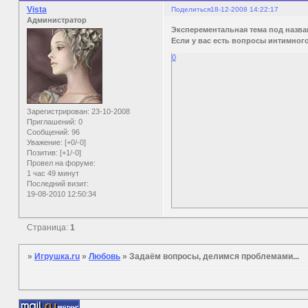
Vista
Поделиться
18-12-2008 14:22:17
Администратор
Эксперементальная тема под назв
Если у вас есть вопросы интимного
0
Зарегистрирован
: 23-10-2008
Приглашений:
0
Сообщений:
96
Уважение:
[+0/-0]
Позитив:
[+1/-0]
Провел на форуме:
1 час 49 минут
Последний визит:
19-08-2010 12:50:34
Страница:
1
»
Игрушка.ru
»
Любовь
»
Задаём вопросы, делимся проблемами...