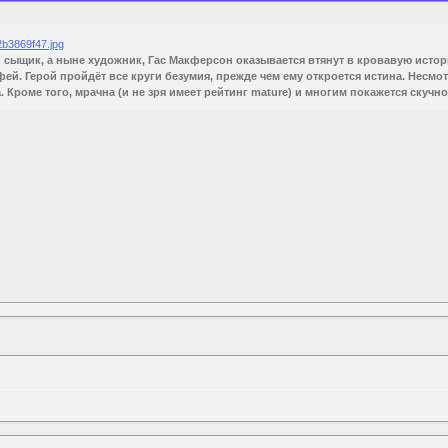
 сыщик, а ныне художник, Гас Макферсон оказывается втянут в кровавую истори
ей. Герой пройдёт все круги безумия, прежде чем ему откроется истина. Несм
 Кроме того, мрачна (и не зря имеет рейтинг mature) и многим покажется скучн