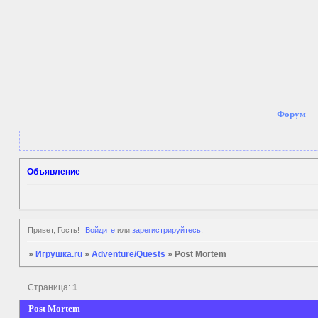
Форум
Объявление
Привет, Гость!
Войдите
или
зарегистрируйтесь
.
»
Игрушка.ru
»
Adventure/Quests
»
Post Mortem
Страница:
1
Post Mortem