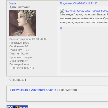
Vista
Поделиться
06-01-2009 11:22:36
Администратор
20-е годы.Париж, Франция. Бывший
жестоко умервщлённой в отеле Орф
концовок, игра полностью линейна.
0
Зарегистрирован
: 23-10-2008
Приглашений:
0
Сообщений:
96
Уважение:
[+0/-0]
Позитив:
[+1/-0]
Провел на форуме:
1 час 49 минут
Последний визит:
19-08-2010 12:50:34
Страница:
1
»
Игрушка.ru
»
Adventure/Quests
»
Post Mortem